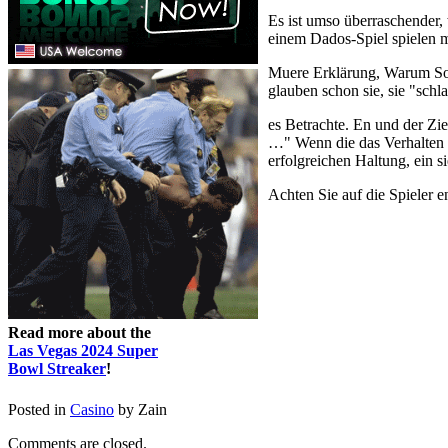
Es ist umso überraschender,
einem Dados-Spiel spielen 
Muere Erklärung, Warum So v
glauben schon sie, sie "sch
es Betrachte. En und der Zie
…" Wenn die das Verhalten v
erfolgreichen Haltung, ein s
Achten Sie auf die Spieler e
Read more about the
Las Vegas 2024 Super
Bowl Streaker
!
Posted in
Casino
by Zain
Comments are closed.