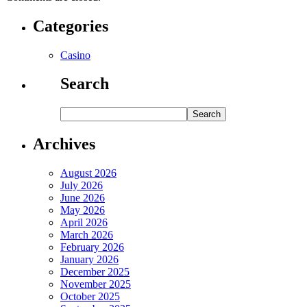
Categories
Casino
Search
Archives
August 2026
July 2026
June 2026
May 2026
April 2026
March 2026
February 2026
January 2026
December 2025
November 2025
October 2025