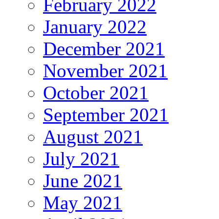
February 2022
January 2022
December 2021
November 2021
October 2021
September 2021
August 2021
July 2021
June 2021
May 2021