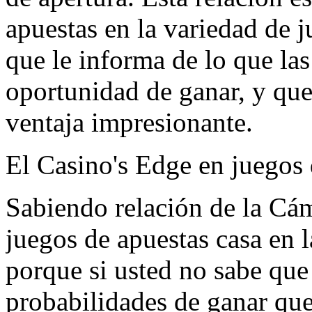
apuestas en la variedad de j
que le informa de lo que la
oportunidad de ganar, y que
ventaja impresionante.
El Casino's Edge en juegos
Sabiendo relación de la Cám
juegos de apuestas casa en 
porque si usted no sabe que 
probabilidades de ganar que