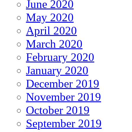
June 2020
May 2020
April 2020
March 2020
February 2020
January 2020
December 2019
November 2019
October 2019
September 2019