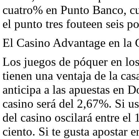
cuatro% en Punto Banco, cua
el punto tres fouteen seis p
El Casino Advantage en la 
Los juegos de póquer en los
tienen una ventaja de la cas
anticipa a las apuestas en 
casino será del 2,67%. Si u
del casino oscilará entre el
ciento. Si te gusta apostar 