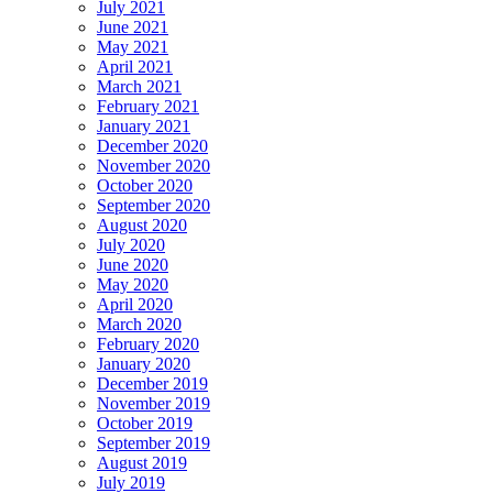
July 2021
June 2021
May 2021
April 2021
March 2021
February 2021
January 2021
December 2020
November 2020
October 2020
September 2020
August 2020
July 2020
June 2020
May 2020
April 2020
March 2020
February 2020
January 2020
December 2019
November 2019
October 2019
September 2019
August 2019
July 2019