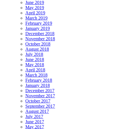
June 2019
May 2019
April 2019
March 2019
February 2019
January 2019
December 2018
November 2018
October 2018
August 2018
July 2018
June 2018
May 2018
April 2018
March 2018
February 2018
January 2018
December 2017
November 2017
October 2017
September 2017
August 2017
July 2017
June 2017
May 2017