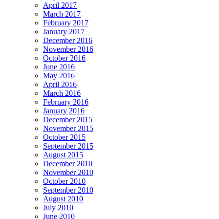
April 2017
March 2017
February 2017
January 2017
December 2016
November 2016
October 2016
June 2016
May 2016
April 2016
March 2016
February 2016
January 2016
December 2015
November 2015
October 2015
September 2015
August 2015
December 2010
November 2010
October 2010
September 2010
August 2010
July 2010
June 2010