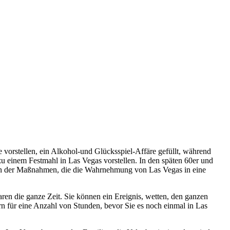
 vorstellen, ein Alkohol-und Glücksspiel-Affäre gefüllt, während
zu einem Festmahl in Las Vegas vorstellen. In den späten 60er und
egen der Maßnahmen, die die Wahrnehmung von Las Vegas in eine
waren die ganze Zeit. Sie können ein Ereignis, wetten, den ganzen
n für eine Anzahl von Stunden, bevor Sie es noch einmal in Las