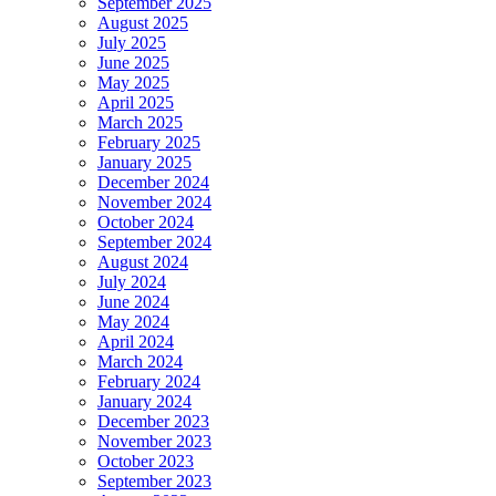
September 2025
August 2025
July 2025
June 2025
May 2025
April 2025
March 2025
February 2025
January 2025
December 2024
November 2024
October 2024
September 2024
August 2024
July 2024
June 2024
May 2024
April 2024
March 2024
February 2024
January 2024
December 2023
November 2023
October 2023
September 2023