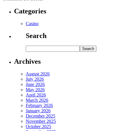
Categories
Casino
Search
Archives
August 2026
July 2026
June 2026
May 2026
April 2026
March 2026
February 2026
January 2026
December 2025
November 2025
October 2025